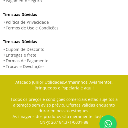
Pagamento Seguro
Tire suas Dúvidas
Política de Privacidade
Termos de Uso e Condições
Tire suas Dúvidas
Cupom de Desconto
Entregas e frete
Formas de Pagamento
Trocas e Devoluções
Atacado Junior Utilidades,Armarinhos, Aviamentos,
Brinquedos e Papelaria é aqui!
Todos os preços e condições comerciais estão sujeitos a
alteração sem aviso prévio. Ofertas válidas enquanto
durarem nossos estoques.
As imagens dos produtos são meramente ilustrativas.
CNPJ: 20.184.371/0001-88