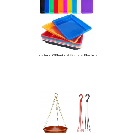
Bandeija P/Plantio 428 Color Plastico