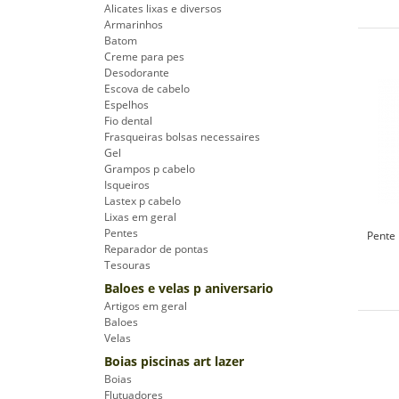
Alicates lixas e diversos
Armarinhos
Batom
Creme para pes
Desodorante
Escova de cabelo
Espelhos
Fio dental
Frasqueiras bolsas necessaires
Gel
Grampos p cabelo
Isqueiros
Lastex p cabelo
Lixas em geral
Pentes
Pente
Reparador de pontas
Tesouras
Baloes e velas p aniversario
Artigos em geral
Baloes
Velas
Boias piscinas art lazer
Boias
Flutuadores