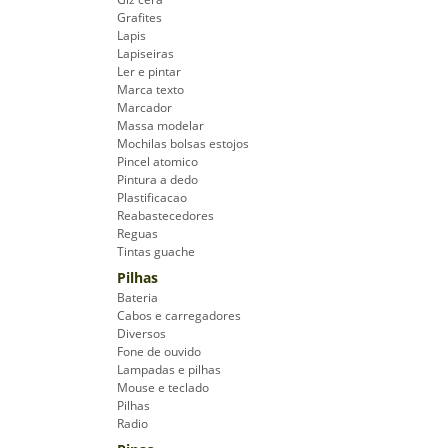
Grafites
Lapis
Lapiseiras
Ler e pintar
Marca texto
Marcador
Massa modelar
Mochilas bolsas estojos
Pincel atomico
Pintura a dedo
Plastificacao
Reabastecedores
Reguas
Tintas guache
Pilhas
Bateria
Cabos e carregadores
Diversos
Fone de ouvido
Lampadas e pilhas
Mouse e teclado
Pilhas
Radio