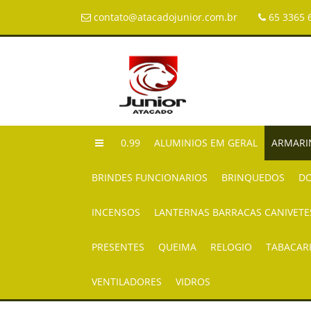
contato@atacadojunior.com.br
65 3365 
0.99
ALUMINIOS EM GERAL
ARMARI
BRINDES FUNCIONARIOS
BRINQUEDOS
DO
INCENSOS
LANTERNAS BARRACAS CANIVETE
PRESENTES
QUEIMA
RELOGIO
TABACAR
VENTILADORES
VIDROS