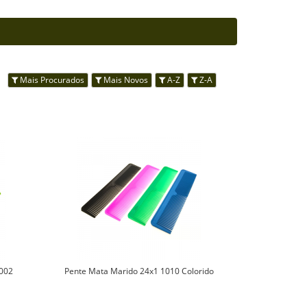
s:
Mais Procurados
Mais Novos
A-Z
Z-A
1002
Pente Mata Marido 24x1 1010 Colorido