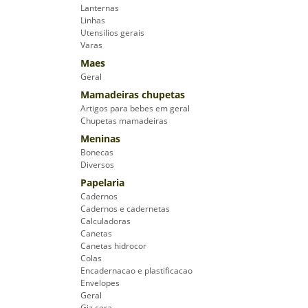
Lanternas
Linhas
Utensilios gerais
Varas
Maes
Geral
Mamadeiras chupetas
Artigos para bebes em geral
Chupetas mamadeiras
Meninas
Bonecas
Diversos
Papelaria
Cadernos
Cadernos e cadernetas
Calculadoras
Canetas
Canetas hidrocor
Colas
Encadernacao e plastificacao
Envelopes
Geral
Giz cera