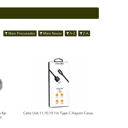
s:
Mais Procurados
Mais Novos
A-Z
Z-A
m Kp-
Cabo Usb 11.10.19 1m Type C Hayom Caixa
do