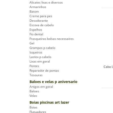
Alicates lixas e diversos
Armarinhos
Batom
Creme para pes
Desodorante
Escova de cabelo
Espelhos
Fio dental
Frasqueiras bolsas necessaires
Gel
Grampos p cabelo
Isqueiros
Lastex p cabelo
Lixas em geral
Pentes
Cabo U
Reparador de pontas
Tesouras
Baloes e velas p aniversario
Artigos em geral
Baloes
Velas
Boias piscinas art lazer
Boias
Flutuadores