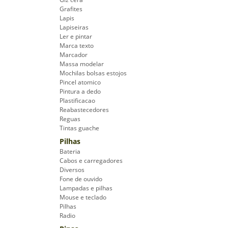
Grafites
Lapis
Lapiseiras
Ler e pintar
Marca texto
Marcador
Massa modelar
Mochilas bolsas estojos
Pincel atomico
Pintura a dedo
Plastificacao
Reabastecedores
Reguas
Tintas guache
Pilhas
Bateria
Cabos e carregadores
Diversos
Fone de ouvido
Lampadas e pilhas
Mouse e teclado
Pilhas
Radio