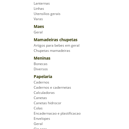
Lanternas
Linhas
Utensilios gerais
Varas
Maes
Geral
Mamadeiras chupetas
Artigos para bebes em geral
Chupetas mamadeiras
Meninas
Bonecas
Diversos
Papelaria
Cadernos
Cadernos e cadernetas
Calculadoras
Canetas
Canetas hidrocor
Colas
Encadernacao e plastificacao
Envelopes
Geral
Giz cera