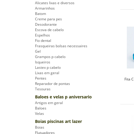
Alicates lixas e diversos
Armarinhos
Batom
Creme para pes
Desodorante
Escova de cabelo
Espelhos
Fio dental
Frasqueiras bolsas necessaires
Gel
Grampos p cabelo
Isqueiros
Lastex p cabelo
Lixas em geral
Pentes
Fita 
Reparador de pontas
Tesouras
Baloes e velas p aniversario
Artigos em geral
Baloes
Velas
Boias piscinas art lazer
Boias
Flutuadores