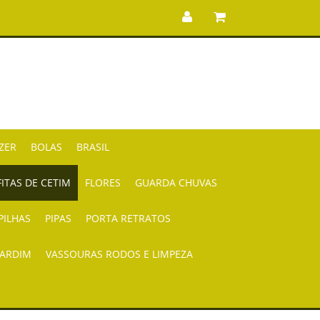
AZER
BOLAS
BRASIL
FITAS DE CETIM
FLORES
GUARDA CHUVAS
PILHAS
PIPAS
PORTA RETRATOS
JARDIM
VASSOURAS RODOS E LIMPEZA