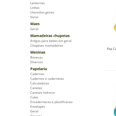
Lanternas
Linhas
Utensilios gerais
Varas
Maes
Geral
Mamadeiras chupetas
Artigos para bebes em geral
Chupetas mamadeiras
Fita 
Meninas
Bonecas
Diversos
Papelaria
Cadernos
Cadernos e cadernetas
Calculadoras
Canetas
Canetas hidrocor
Colas
Encadernacao e plastificacao
Envelopes
Geral
Giz cera