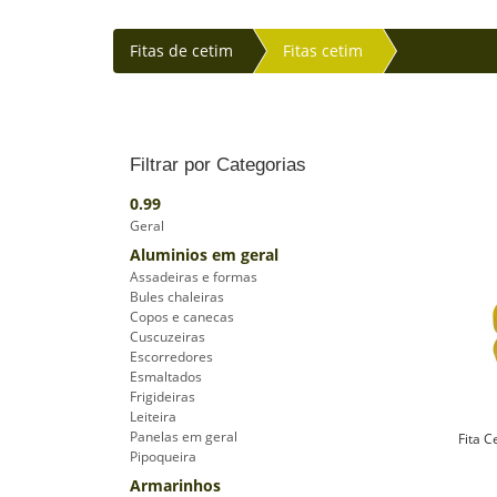
Fitas de cetim
Fitas cetim
Filtrar por Categorias
0.99
Geral
Aluminios em geral
Assadeiras e formas
Bules chaleiras
Copos e canecas
Cuscuzeiras
Escorredores
Esmaltados
Frigideiras
Leiteira
Panelas em geral
Fita 
Pipoqueira
Armarinhos