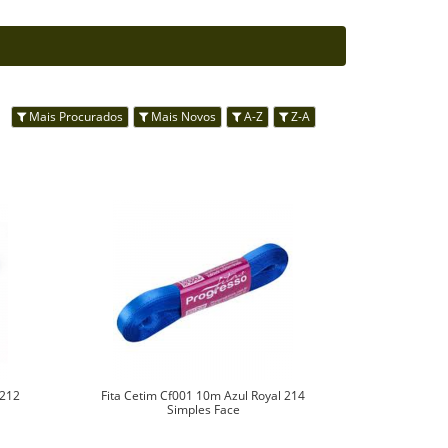
s:
Mais Procurados
Mais Novos
A-Z
Z-A
 212
Fita Cetim Cf001 10m Azul Royal 214
Simples Face