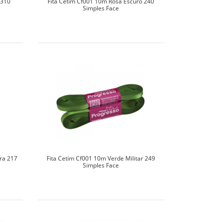
 310
Fita Cetim Cf001 10m Rosa Escuro 240
Simples Face
ra 217
Fita Cetim Cf001 10m Verde Militar 249
Simples Face