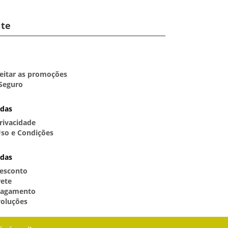
ite
itar as promoções
Seguro
idas
Privacidade
so e Condições
idas
esconto
rete
Pagamento
voluções