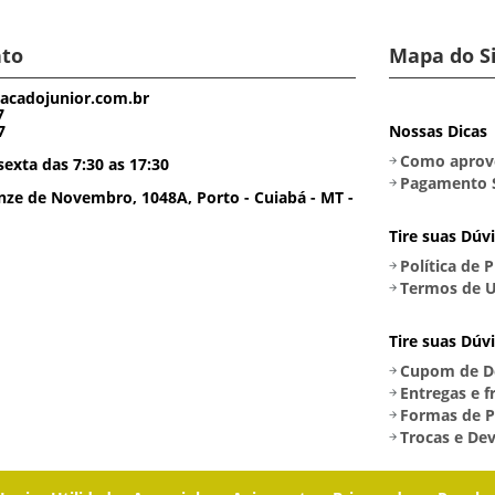
to
Mapa do S
acadojunior.com.br
7
7
Nossas Dicas
Como aprove
exta das 7:30 as 17:30
Pagamento 
ze de Novembro, 1048A, Porto - Cuiabá - MT -
Tire suas Dúv
Política de 
Termos de U
Tire suas Dúv
Cupom de D
Entregas e f
Formas de 
Trocas e De