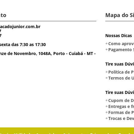
to
Mapa do S
acadojunior.com.br
7
7
Nossas Dicas
Como aprove
exta das 7:30 as 17:30
Pagamento 
ze de Novembro, 1048A, Porto - Cuiabá - MT -
Tire suas Dúv
Política de 
Termos de U
Tire suas Dúv
Cupom de D
Entregas e f
Formas de 
Trocas e De