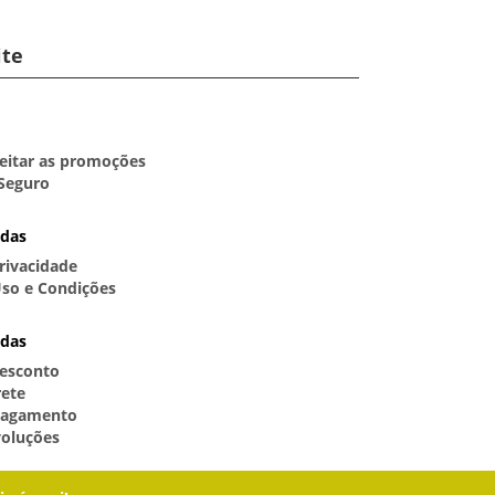
ite
itar as promoções
Seguro
idas
Privacidade
so e Condições
idas
esconto
rete
Pagamento
voluções