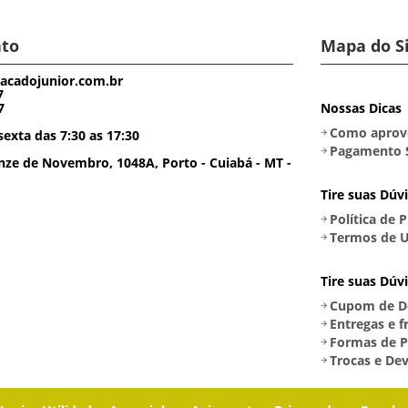
to
Mapa do S
acadojunior.com.br
7
7
Nossas Dicas
Como aprove
exta das 7:30 as 17:30
Pagamento 
ze de Novembro, 1048A, Porto - Cuiabá - MT -
Tire suas Dúv
Política de 
Termos de U
Tire suas Dúv
Cupom de D
Entregas e f
Formas de 
Trocas e De