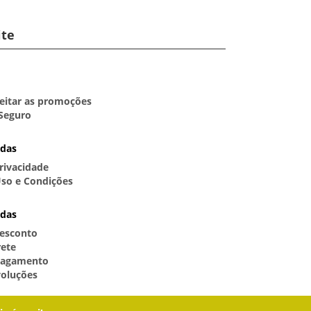
ite
itar as promoções
Seguro
idas
Privacidade
so e Condições
idas
esconto
rete
Pagamento
voluções