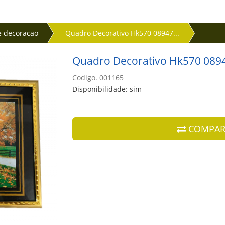
 e decoracao
Quadro Decorativo Hk570 08947...
Quadro Decorativo Hk570 089
Codigo. 001165
Disponibilidade: sim
COMPAR