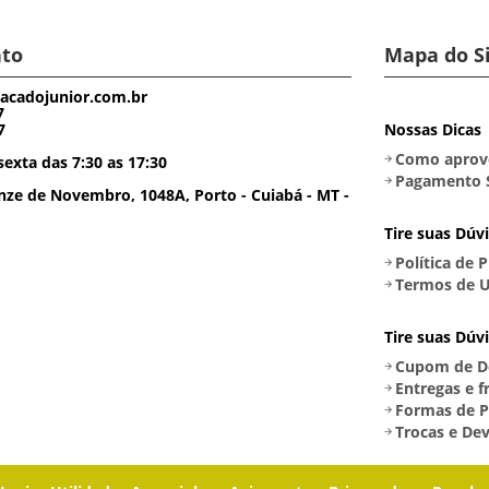
to
Mapa do S
acadojunior.com.br
7
7
Nossas Dicas
Como aprove
exta das 7:30 as 17:30
Pagamento 
ze de Novembro, 1048A, Porto - Cuiabá - MT -
Tire suas Dúv
Política de 
Termos de U
Tire suas Dúv
Cupom de D
Entregas e f
Formas de 
Trocas e De