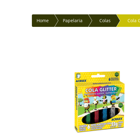
Home
Papelaria
Colas
Cola G