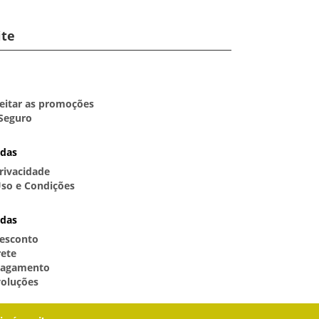
ite
itar as promoções
Seguro
idas
Privacidade
so e Condições
idas
esconto
rete
Pagamento
voluções