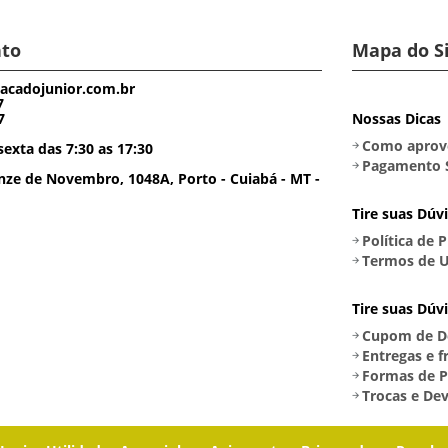
to
Mapa do S
acadojunior.com.br
7
7
Nossas Dicas
Como aprove
exta das 7:30 as 17:30
Pagamento 
ze de Novembro, 1048A, Porto - Cuiabá - MT -
Tire suas Dúv
Política de 
Termos de U
Tire suas Dúv
Cupom de D
Entregas e f
Formas de 
Trocas e De