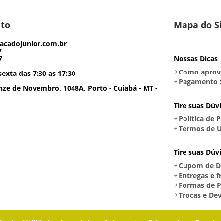
to
Mapa do S
acadojunior.com.br
7
7
Nossas Dicas
Como aprove
exta das 7:30 as 17:30
Pagamento 
ze de Novembro, 1048A, Porto - Cuiabá - MT -
Tire suas Dúv
Política de 
Termos de U
Tire suas Dúv
Cupom de D
Entregas e f
Formas de 
Trocas e De