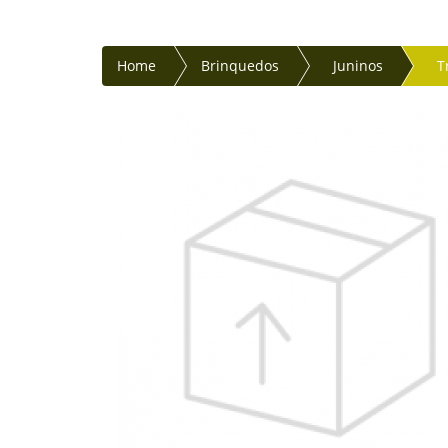
Home
Brinquedos
Juninos
T