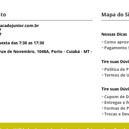
to
Mapa do S
acadojunior.com.br
7
7
Nossas Dicas
Como aprove
exta das 7:30 as 17:30
Pagamento 
ze de Novembro, 1048A, Porto - Cuiabá - MT -
Tire suas Dúv
Política de 
Termos de U
Tire suas Dúv
Cupom de D
Entregas e f
Formas de 
Trocas e De