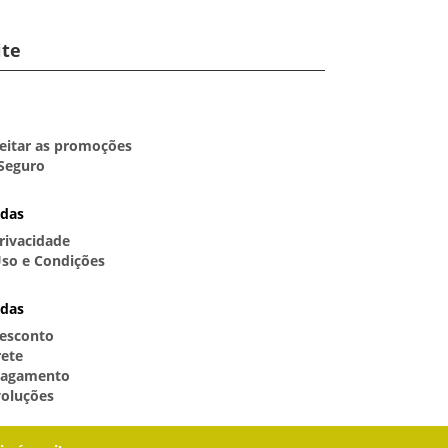
ite
itar as promoções
Seguro
idas
Privacidade
so e Condições
idas
esconto
rete
Pagamento
voluções