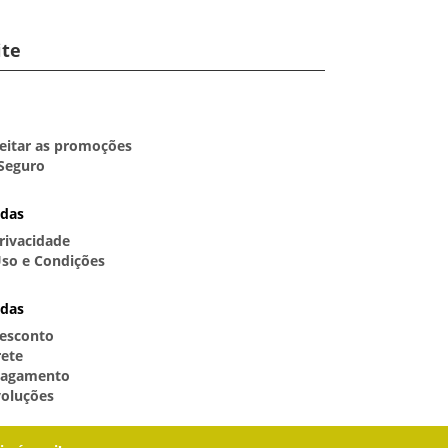
ite
itar as promoções
Seguro
idas
Privacidade
so e Condições
idas
esconto
rete
Pagamento
voluções