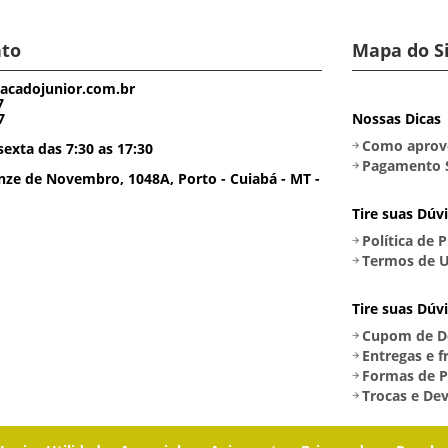
to
Mapa do S
acadojunior.com.br
7
7
Nossas Dicas
Como aprove
exta das 7:30 as 17:30
Pagamento 
ze de Novembro, 1048A, Porto - Cuiabá - MT -
Tire suas Dúv
Política de 
Termos de U
Tire suas Dúv
Cupom de D
Entregas e f
Formas de 
Trocas e De